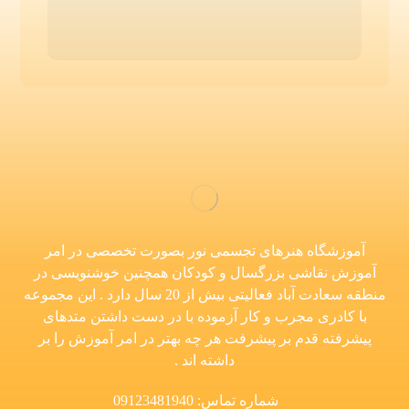
آموزشگاه هنرهای تجسمی نور بصورت تخصصی در امر
آموزش نقاشی بزرگسال و کودکان همچنین خوشنویسی در
منطقه سعادت آباد فعالیتی بیش از 20 سال دارد . این مجموعه
با کادری مجرب و کار آزموده با در دست داشتن متدهای
پیشرفته قدم بر پیشرفت هر چه بهتر در امر آموزش را بر
داشته اند .
شماره تماس: 09123481940