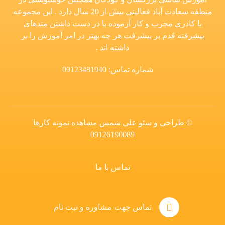
منطقه سعادت آباد فعالیتی بیش از 20 سال دارد . این مجموعه
با کادری مجرب و کار آزموده با در دست داشتن متدهای
پیشرفته قدم بر پیشرفت هر چه بهتر در امر آموزش را بر
داشته اند .
شماره تماس: 09123481940
© طراحی و سئو علی شمس
مشاهده نمونه کارها
09126190089
تماس با ما
تماس جهت مشاوره و ثبت نام